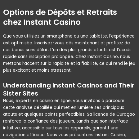
Options de Dépôts et Retraits
chez Instant Casino
Que vous utilisiez un smartphone ou une tablette, l’expérience
est optimisée. Inscrivez-vous dès maintenant et profitez de
nos bonus sans délai . L’un des plus grands atouts est l’accès
rapide sans inscription prolongée. Chez Instant Casino, nous
mettons l’accent sur la rapidité et la fiabilité, ce qui rend le jeu
plus excitant et moins stressant.
Understanding Instant Casinos and Their
Sister Sites
Nous, experts en casino en ligne, vous invitons à parcourir
cette analyse détaillée qui met en lumière ses principaux
atouts et quelques points perfectibles. Sa licence de Curaçao
renforce la confiance des joueurs, tandis que son interface
intuitive, accessible sur tous les appareils, garantit une
navigation efficace. Nous vous présentons Instant Casino,