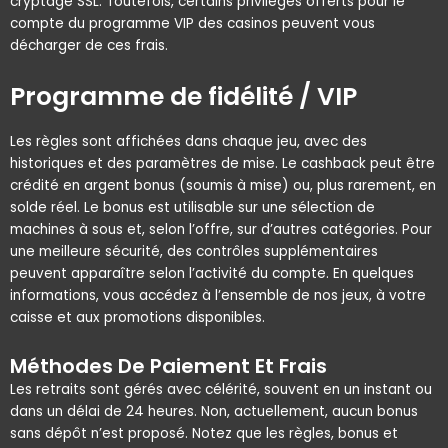
cryptage SSL. Toutefois, certains privilèges offerts pour le
compte du programme VIP des casinos peuvent vous
décharger de ces frais.
Programme de fidélité / VIP
Les règles sont affichées dans chaque jeu, avec des
historiques et des paramètres de mise. Le cashback peut être
crédité en argent bonus (soumis à mise) ou, plus rarement, en
solde réel. Le bonus est utilisable sur une sélection de
machines à sous et, selon l’offre, sur d’autres catégories. Pour
une meilleure sécurité, des contrôles supplémentaires
peuvent apparaître selon l’activité du compte. En quelques
informations, vous accédez à l’ensemble de nos jeux, à votre
caisse et aux promotions disponibles.
Méthodes De Paiement Et Frais
Les retraits sont gérés avec célérité, souvent en un instant ou
dans un délai de 24 heures. Non, actuellement, aucun bonus
sans dépôt n’est proposé. Notez que les règles, bonus et